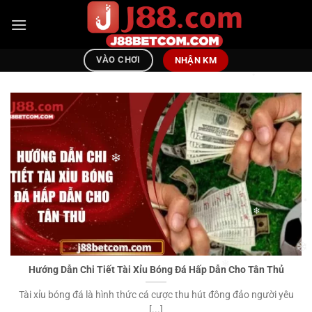
Bỏ
❄
qua
nội
dung
VÀO CHƠI
NHẬN KM
❄
❄
❄
❄
❄
❄
❄
Hướng Dẫn Chi Tiết Tài Xỉu Bóng Đá Hấp Dẫn Cho Tân Thủ
❄
Tài xỉu bóng đá là hình thức cá cược thu hút đông đảo người yêu
[...]