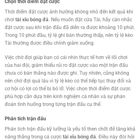
Chọn thời điểm đặt cược
Thời điểm đặt cược ảnh hưởng không nhỏ đến kết quả khi
chơi
tài xỉu bóng đá
. Nếu muốn đặt cửa Tài, hãy cân nhắc
đặt cược sau khi trận đấu đã diễn ra được khoảng 10 phút.
❄
Trong 10 phút đầu, tỷ lệ ghi bàn thường thấp, nên tỷ lệ kèo
Tài thường được điều chỉnh giảm xuống.
Việc chờ đợi giúp bạn có cái nhìn thực tế hơn về lối chơi
của hai đội, giảm thiểu rủi ro đặt cược vào một trận đấu
chưa có bàn thắng nào được ghi. Tuy nhiên, cũng không
nên chờ đợi quá lâu vì tỷ lệ kèo có thể tiếp tục thay đổi và
cơ hội có lợi có thể bị bỏ lỡ. Việc chọn thời điểm đặt cược
phù hợp cần dựa trên kinh nghiệm cá nhân và sự phán
đoán tình huống trong từng trận đấu cụ thể.
Phân tích trận đấu
Phân tích trận đấu kỹ lưỡng là yếu tố then chốt để tăng khả
năng thắng trong cá cược
tài xỉu bóng đá
. Điều này đòi hỏi