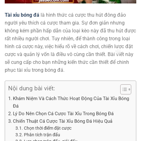
Tài xỉu bóng đá
là hình thức cá cược thu hút đông đảo
❄
người yêu thích cá cược tham gia. Sự đơn giản nhưng
không kém phần hấp dẫn của loại kèo này đã thu hút được
rất nhiều người chơi. Tuy nhiên, để thành công trong loại
hình cá cược này, việc hiểu rõ về cách chơi, chiến lược đặt
❄
cược và quản lý vốn là điều vô cùng cần thiết. Bài viết này
sẽ cung cấp cho bạn những kiến thức cần thiết để chinh
phục tài xỉu trong bóng đá.
Nội dung bài viết:
Khám Niệm Và Cách Thức Hoạt Động Của Tài Xỉu Bóng
Đá
Lý Do Nên Chọn Cá Cược Tài Xỉu Trong Bóng Đá
Chiến Thuật Cá Cược Tài Xỉu Bóng Đá Hiệu Quả
Chọn thời điểm đặt cược
Phân tích trận đấu