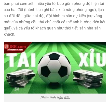
bạn phải xem xét nhiều yếu tố, bao gồm phong độ hiện tại
của hai đội (thành tích ghi bàn, khả năng phòng ngự), lịch
sử đối đầu giữa hai đội, đội hình ra sân dự kiến (sự vắng
mặt của những cầu thủ chủ chốt có thể ảnh hưởng đến kết
quả), và cả yếu tố khách quan như thời tiết, sân nhà sân
khách.
❄
Phân tích trận đấu
❄
❄