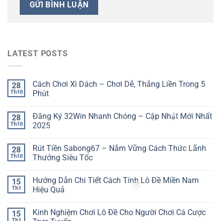
LATEST POSTS
Cách Chơi Xì Dách – Chơi Dễ, Thắng Liền Trong 5
28
Th10
Phút
Đăng Ký 32Win Nhanh Chóng – Cập Nhật Mới Nhất
28
Th10
2025
❄
Rút Tiền Sabong67 – Nắm Vững Cách Thức Lãnh
28
Th10
Thưởng Siêu Tốc
Hướng Dẫn Chi Tiết Cách Tính Lô Đề Miền Nam
15
Th1
Hiệu Quả
❄
Kinh Nghiệm Chơi Lô Đề Cho Người Chơi Cá Cược
15
Th1