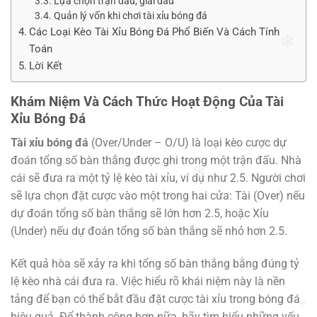
Lựa chọn trận đấu, giải đấu
Quản lý vốn khi chơi tài xỉu bóng đá
❄
Các Loại Kèo Tài Xỉu Bóng Đá Phổ Biến Và Cách Tính
Toán
Lời Kết
❄
Khám Niệm Và Cách Thức Hoạt Động Của Tài
Xỉu Bóng Đá
Tài xỉu bóng đá
(Over/Under – O/U) là loại kèo cược dự
đoán tổng số bàn thắng được ghi trong một trận đấu. Nhà
cái sẽ đưa ra một tỷ lệ kèo tài xỉu, ví dụ như 2.5. Người chơi
❄
sẽ lựa chọn đặt cược vào một trong hai cửa: Tài (Over) nếu
❄
dự đoán tổng số bàn thắng sẽ lớn hơn 2.5, hoặc Xỉu
(Under) nếu dự đoán tổng số bàn thắng sẽ nhỏ hơn 2.5.
Kết quả hòa sẽ xảy ra khi tổng số bàn thắng bằng đúng tỷ
lệ kèo nhà cái đưa ra. Việc hiểu rõ khái niệm này là nền
❄
tảng để bạn có thể bắt đầu đặt cược tài xỉu trong bóng đá
hiệu quả. Để thành công hơn nữa, hãy tìm hiểu những yếu