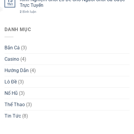
15
Th1
Trực Tuyến
2
Bình luận
DANH MỤC
Bắn Cá
(3)
Casino
(4)
Hướng Dẫn
(4)
Lô Đề
(3)
Nổ Hũ
(3)
Thể Thao
(3)
Tin Tức
(8)