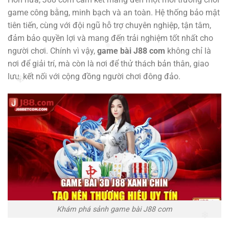
game công bằng, minh bạch và an toàn. Hệ thống bảo mật
tiên tiến, cùng với đội ngũ hỗ trợ chuyên nghiệp, tận tâm,
đảm bảo quyền lợi và mang đến trải nghiệm tốt nhất cho
người chơi. Chính vì vậy,
game bài J88 com
không chỉ là
❄
❄
nơi để giải trí, mà còn là nơi để thử thách bản thân, giao
lưu, kết nối với cộng đồng người chơi đông đảo.
❄
❄
Khám phá sảnh game bài J88 com