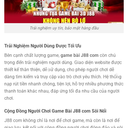
Trải nghiệm uy tín, bảo mật hàng đầu
Trải Nghiệm Người Dùng Được Tối Ưu
Bên cạnh chất lượng game,
game bài J88 com
còn chú
trọng đến trải nghiệm người dùng. Giao diện website được
thiết kế thân thiện, dễ sử dụng, cho phép người chơi dễ
❄
dàng tìm kiếm và truy cập vào trò chơi yêu thích. Hệ thống
❄
nạp rút tiền nhanh chóng, tiện lợi, hỗ trợ nhiều phương thức
thanh toán khác nhau, đáp ứng tối đa nhu cầu của người
chơi.
Cộng Đồng Người Chơi Game Bài J88 com Sôi Nổi
J88 com không chỉ là nơi để chơi game, mà còn là nơi để
giao lưu, kết nối với cộng đồng người chơi đông đảo và sôi