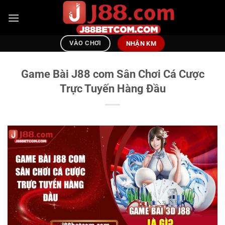
Bỏ
qua
❄
nội
dung
VÀO CHƠI
NHẬN KM
❄
Game Bài J88 com Sân Chơi Cá Cược
Trực Tuyến Hàng Đầu