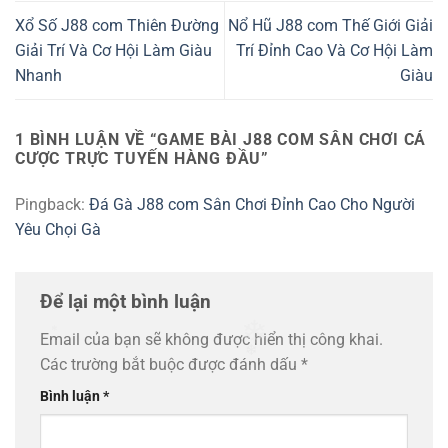
❄
Xổ Số J88 com Thiên Đường
Nổ Hũ J88 com Thế Giới Giải
Giải Trí Và Cơ Hội Làm Giàu
Trí Đỉnh Cao Và Cơ Hội Làm
Nhanh
Giàu
1 BÌNH LUẬN VỀ “
GAME BÀI J88 COM SÂN CHƠI CÁ
CƯỢC TRỰC TUYẾN HÀNG ĐẦU
”
Pingback:
Đá Gà J88 com Sân Chơi Đỉnh Cao Cho Người
Yêu Chọi Gà
Để lại một bình luận
❄
Email của bạn sẽ không được hiển thị công khai.
❄
Các trường bắt buộc được đánh dấu
*
❄
Bình luận
*