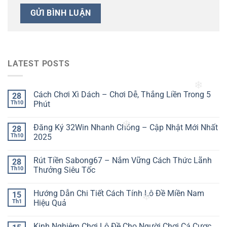
LATEST POSTS
❄
Cách Chơi Xì Dách – Chơi Dễ, Thắng Liền Trong 5
28
Th10
Phút
Đăng Ký 32Win Nhanh Chóng – Cập Nhật Mới Nhất
28
Th10
2025
❄
Rút Tiền Sabong67 – Nắm Vững Cách Thức Lãnh
28
Th10
Thưởng Siêu Tốc
Hướng Dẫn Chi Tiết Cách Tính Lô Đề Miền Nam
15
❄
Th1
Hiệu Quả
Kinh Nghiệm Chơi Lô Đề Cho Người Chơi Cá Cược