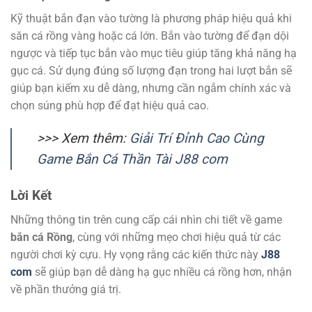
Kỹ thuật bắn đạn vào tường là phương pháp hiệu quả khi
săn cá rồng vàng hoặc cá lớn. Bắn vào tường để đạn dội
ngược và tiếp tục bắn vào mục tiêu giúp tăng khả năng hạ
gục cá. Sử dụng đúng số lượng đạn trong hai lượt bắn sẽ
giúp bạn kiếm xu dễ dàng, nhưng cần ngắm chính xác và
chọn súng phù hợp để đạt hiệu quả cao.
❄
>>> Xem thêm:
Giải Trí Đỉnh Cao Cùng
Game Bắn Cá Thần Tài J88 com
❄
Lời Kết
Những thông tin trên cung cấp cái nhìn chi tiết về game
bắn cá Rồng
, cùng với những mẹo chơi hiệu quả từ các
người chơi kỳ cựu. Hy vọng rằng các kiến thức này
J88
com
sẽ giúp bạn dễ dàng hạ gục nhiều cá rồng hơn, nhận
về phần thưởng giá trị.