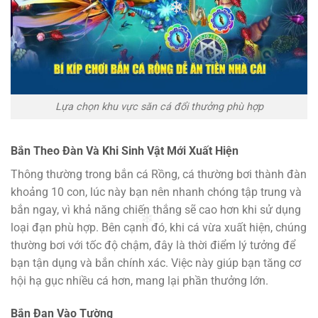
❄
Lựa chọn khu vực săn cá đổi thưởng phù hợp
Bắn Theo Đàn Và Khi Sinh Vật Mới Xuất Hiện
Thông thường trong bắn cá Rồng, cá thường bơi thành đàn
khoảng 10 con, lúc này bạn nên nhanh chóng tập trung và
bắn ngay, vì khả năng chiến thắng sẽ cao hơn khi sử dụng
loại đạn phù hợp. Bên cạnh đó, khi cá vừa xuất hiện, chúng
❄
thường bơi với tốc độ chậm, đây là thời điểm lý tưởng để
bạn tận dụng và bắn chính xác. Việc này giúp bạn tăng cơ
hội hạ gục nhiều cá hơn, mang lại phần thưởng lớn.
Bắn Đạn Vào Tường