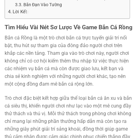
Bắn Đạn Vào Tường
Lời Kết
❄
Tìm Hiểu Vài Nét Sơ Lược Về Game Bắn Cá Rồng
Bắn cá Rồng là một trò chơi bắn cá trực tuyến giải trí nổi
bật, thu hút sự tham gia của đông đảo người chơi trên
khắp các nền tảng. Tham gia vào trò chơi này, người chơi
không chỉ có cơ hội kiếm thêm thu nhập từ việc thực hiện
các nhiệm vụ bắn cá mà còn được giao lưu, kết bạn và
chia sẻ kinh nghiệm với những người chơi khác, tạo nên
một cộng đồng đam mê bắn cá rộng lớn.
Trò chơi đặc biệt kết hợp giữa thể loại bắn cá ăn xu và bắn
cá siêu thị, khiến người chơi như lạc vào một mê cung đầy
thử thách và thú vị. Mỗi thử thách trong phòng chơi không
chỉ mang lại những phần thưởng hấp dẫn mà còn tạo ra
những giây phút giải trí sảng khoái, đồng thời giúp game
thủ cảm nhận được cảm giác chinh phục chiến thắng đầy