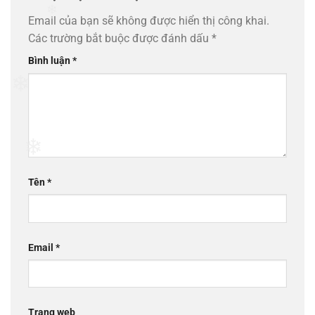
Email của bạn sẽ không được hiển thị công khai.
Các trường bắt buộc được đánh dấu
*
❄
Bình luận
*
❄
❄
Tên
*
Email
*
Trang web