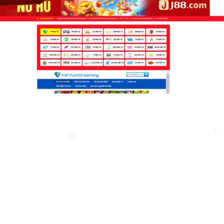
Bắn Cá – Săn Sinh Vật Đại Dương Nhận Thưởng
Trò chơi bắn cá
tại nhà cái J88 com không chỉ là trò chơi giải
trí mà còn mang đến cơ hội nhận thưởng cực lớn. Những tựa
game như “Bắn Cá Hải Tặc,” “Vua Đại Dương,” “Săn Rồng
❄
Lửa” giúp bạn dễ dàng đạt được các phần thưởng giá trị. Đặc
biệt, các trận đấu boss mang lại giải thưởng lên đến 50 triệu
đồng, hệ thống nâng cấp súng, lựu đạn.
❄
Game Bài 3d – Cảm Hứng Từ Bộ Bài Truyền Thống