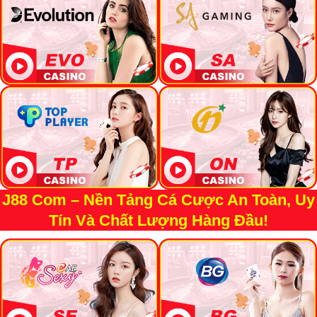
❄
❄
J88 Com – Nền Tảng Cá Cược An Toàn, Uy
Tín Và Chất Lượng Hàng Đầu!