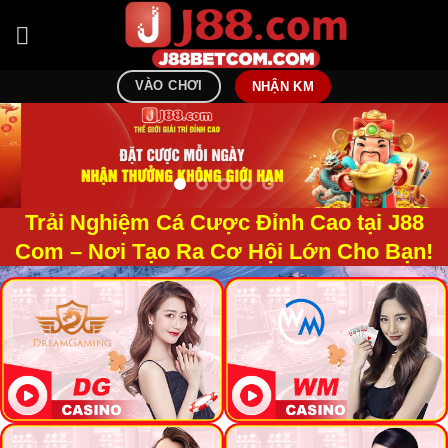
Bỏ
❄
qua
nội
dung
VÀO CHƠI
NHẬN KM
Trải Nghiệm Cá Cược Đỉnh Cao tại J88
Com – Nơi Tạo Ra Cơ Hội Lớn Cho Bạn!
❄