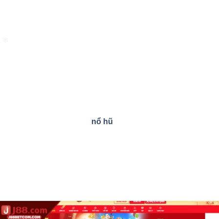
học, dễ dàng tìm kiếm.
Danh Sách Trò Chơi Hấp Dẫn Được Cung Cấp
Tại Tập Đoàn J88 Com
Thương hiệu J88 com nổi tiếng là nền tảng giải trí trực tuyến
❄
với sự đa dạng trong danh mục trò chơi, mang lại trải nghiệm
độc đáo:
Nổ Hũ J88 Com – Jackpot Khủng Chờ Đón
Tại thương hiệu J88 com,
nổ hũ
là một trong những trò chơi
nổi bật với hơn 100 tựa game hấp dẫn. Những cái tên như
“Thần Tài Đổi Đời,” “Cướp Biển Caribbean,” “Vũ Trụ Vàng”
luôn đứng đầu danh sách yêu thích.
Game J88 com có tỷ lệ
thắng cao, cơ hội săn giải Jackpot thường vượt mốc 1 tỷ đồng,
cùng đồ họa 3D sống động. Anh em sẽ đắm chìm trong thế giới
trò chơi với đủ các chủ đề khác nhau và hấp dẫn.