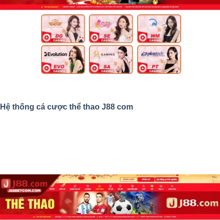
Thể Thao – Đa Dạng Sự Lựa Chọn Cá Cược
Hệ thống cá cược thể thao J88 com
phong phú với hàng
ngàn sự kiện mỗi ngày. Các môn thể thao phổ biến như bóng
đá, bóng rổ, quần vợt và eSports được cập nhật liên tục với tỷ
lệ cược hấp dẫn, từ 1.98 đến 2.0. Đặc biệt, nền tảng J88 com
hợp tác với nhà cung cấp hàng đầu như Saba, CMD368, và
UG, đảm bảo thông tin chính xác, đáng tin cậy.