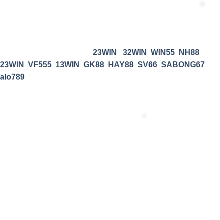
thu hút lượng lớn người chơi trên thế giới tham gia cá cược.
❄
Trong bài sau, chúng tôi sẽ cung cấp thêm thông tin chi tiết về
J88 để anh em cùng khám phá.
❄
— Đối tác uy tín cùng J88:
23WIN
32WIN
;
WIN55
;
NH88
;
23WIN
;
VF555
;
13WIN
;
GK88
;
HAY88
;
SV66
;
SABONG67
alo789
J88 Com Là Tập Đoàn Đỉnh Cao Nhất Hiện Nay
J88 com
– Thương hiệu cá cược trực tuyến uy tín, đã được
cấp phép hợp pháp tại
Costa Rica
, cam kết tuân thủ mọi quy
❄
định nghiêm ngặt từ chính phủ. Nhà cái còn là người bạn đồng
hành đáng tin cậy cho cộng đồng yêu thích cá cược trên toàn
cầu. Trong thị trường cá cược đầy cạnh tranh, sân chơi J88
com luôn tiên phong đổi mới, sáng tạo để giữ vững vị thế dẫn
đầu.
Với một kho trò chơi đa dạng, nền tảng đáp ứng trọn vẹn
nhu cầu giải trí của mọi đối tượng người chơi. Tất cả được hỗ
trợ bởi đội ngũ chuyên gia đẳng cấp, mang đến trải nghiệm