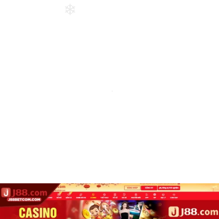
Với hơn 20 tựa game bài, J88 com mang đến không gian giải
trí ấn tượng qua những trò chơi quen thuộc như Poker, Xì
Dách, Tiến Lên, Mậu Binh. Điểm đặc biệt là mức cược linh
❄
hoạt, từ 10.000 VND đến 10 triệu VND/ván, phù hợp với nhiều
đối tượng. Hơn nữa, mỗi ván bài được J88 com kiểm định bởi
hệ thống RNG, đảm bảo tính công bằng tuyệt đối trong từng
lượt.
Casino Trực Tuyến Của Thương Hiệu
J88 Com
Game Casino trực tuyến
của sân chơi J88 com là điểm đến
hoàn hảo cho những ai yêu thích không khí sòng bài quốc tế.
❄
Với hơn 30 phòng live casino, anh em có thể tham gia các trò
như Roulette, Baccarat, Sicbo với tỷ lệ trả thưởng ấn tượng lên
đến 98.7%. Đội ngũ dealer J88 com chuyên nghiệp sẽ hướng
dẫn trực tiếp thông qua video chất lượng HD.